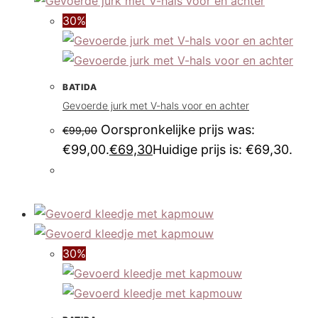
30%
BATIDA
Gevoerde jurk met V-hals voor en achter
Oorspronkelijke prijs was:
€
99,00
€99,00.
€
69,30
Huidige prijs is: €69,30.
30%