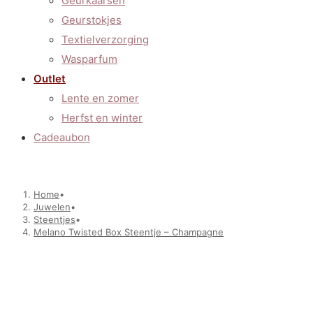
Geurkaarsen
Geurstokjes
Textielverzorging
Wasparfum
Outlet
Lente en zomer
Herfst en winter
Cadeaubon
Home
•
Juwelen
•
Steentjes
•
Melano Twisted Box Steentje – Champagne