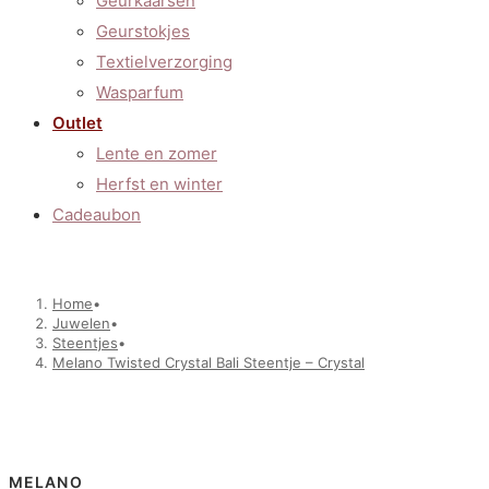
Geurkaarsen
Geurstokjes
Textielverzorging
Wasparfum
Outlet
Lente en zomer
Herfst en winter
Cadeaubon
Home
•
Juwelen
•
Steentjes
•
Melano Twisted Crystal Bali Steentje – Crystal
MELANO