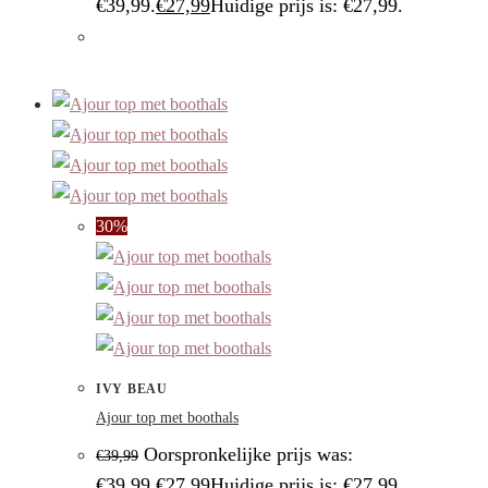
€39,99.
€
27,99
Huidige prijs is: €27,99.
30%
IVY BEAU
Ajour top met boothals
Oorspronkelijke prijs was:
€
39,99
€39,99.
€
27,99
Huidige prijs is: €27,99.