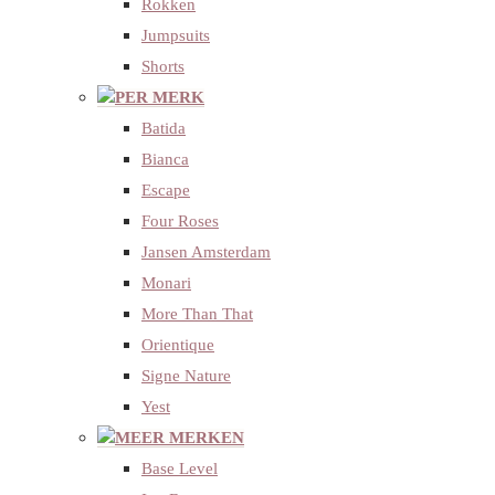
Rokken
Jumpsuits
Shorts
PER MERK
Batida
Bianca
Escape
Four Roses
Jansen Amsterdam
Monari
More Than That
Orientique
Signe Nature
Yest
MEER MERKEN
Base Level