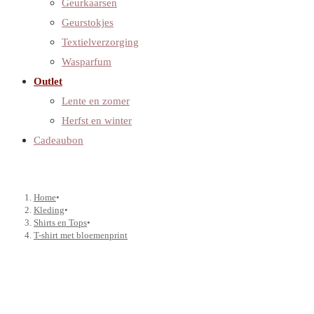
Geurkaarsen
Geurstokjes
Textielverzorging
Wasparfum
Outlet
Lente en zomer
Herfst en winter
Cadeaubon
Home
•
Kleding
•
Shirts en Tops
•
T-shirt met bloemenprint