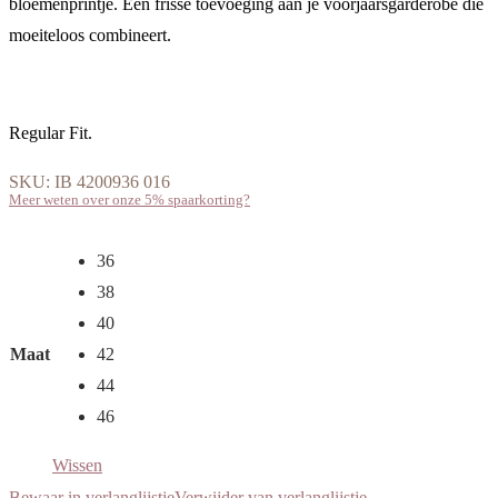
bloemenprintje. Een frisse toevoeging aan je voorjaarsgarderobe die
moeiteloos combineert.
Regular Fit.
SKU:
IB 4200936 016
Meer weten over onze 5% spaarkorting?
36
38
40
Maat
42
44
46
Wissen
Bewaar in verlanglijstje
Verwijder van verlanglijstje