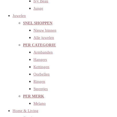
Ivy Beau
Junge
Juwelen
SNEL SHOPPEN
Nieuw binnen
Alle juwelen
PER CATEGORIE
Armbanden
Hangers
Kettingen
Oorbellen
Ringen
Steentjes
PER MERK
Melano
Home & Living