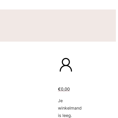
€
0,00
Je
winkelmand
is leeg.